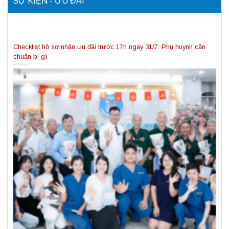
SỰ KIỆN - ƯU ĐÃI
Checklist hồ sơ nhận ưu đãi trước 17h ngày 31/7: Phụ huynh cần
chuẩn bị gì