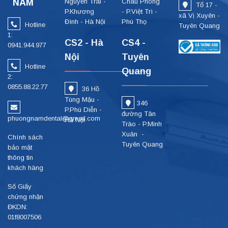
NAM
Nguyễn Trãi -
Châu Phong
Tổ 17 -
P.Khương
- P.Việt Trì -
xã Vị Xuyên -
Đình - Hà Nội
Phú Thọ
Hotline
Tuyên Quang
1:
CS2 - Hà
CS4 -
0941.944.977
Nội
Tuyên
Hotline
Quang
2:
0855.88.22.77
36 Hồ
Tùng Mậu -
346
P.Phú Diễn -
đường Tân
phuongnamdental@gmail.com
Hà Nội
Trào - P.Minh
Xuân -
Chính sách
Tuyên Quang
bảo mật
thông tin
khách hàng
Số Giấy
chứng nhận
ĐKDN:
01f8007506