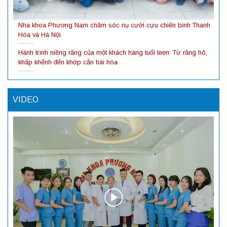
Nha khoa Phương Nam chăm sóc nụ cười cựu chiến binh Thanh
Hóa và Hà Nội
Hành trình niềng răng của một khách hàng tuổi teen: Từ răng hô,
khấp khểnh đến khớp cắn hài hòa
VIDEO