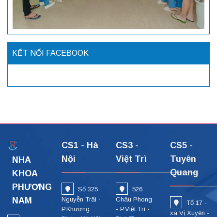
KẾT NỐI FACEBOOK
CS1 - Hà
CS3 -
CS5 -
Nội
Việt Trì
Tuyên
NHA
Quang
KHOA
PHƯƠNG
Số 325
526
NAM
Nguyễn Trãi -
Châu Phong
Tổ 17 -
P.Khương
- P.Việt Trì -
xã Vị Xuyên -