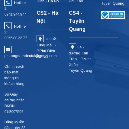
Đình - Hà Nội
Phú Thọ
Hotline
Tuyên Quang
1:
CS2 - Hà
CS4 -
0941.944.977
Nội
Tuyên
Hotline
Quang
2:
0855.88.22.77
36 Hồ
Tùng Mậu -
346
P.Phú Diễn -
đường Tân
phuongnamdental@gmail.com
Hà Nội
Trào - P.Minh
Xuân -
Chính sách
Tuyên Quang
bảo mật
thông tin
khách hàng
Số Giấy
chứng nhận
ĐKDN:
01f8007506
Đăng ký lần
đầu ngày 22