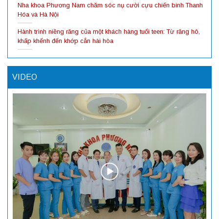
Nha khoa Phương Nam chăm sóc nụ cười cựu chiến binh Thanh
Hóa và Hà Nội
Hành trình niềng răng của một khách hàng tuổi teen: Từ răng hô,
khấp khểnh đến khớp cắn hài hòa
VIDEO