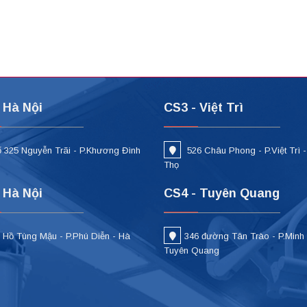
 Hà Nội
CS3 - Việt Trì
 325 Nguyễn Trãi - P.Khương Đình
526 Châu Phong - P.Việt Trì 
i
Thọ
 Hà Nội
CS4 - Tuyên Quang
 Hồ Tùng Mậu - P.Phú Diễn - Hà
346 đường Tân Trào - P.Minh
Tuyên Quang