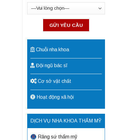
Chuỗi nha khoa
Đội ngũ bác sĩ
Cơ sở vật chất
Hoạt động xã hội
DỊCH VỤ NHA KHOA THẨM MỸ
Răng sứ thẩm mỹ