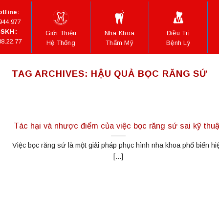
tline:
944.977
SKH:
Giới Thiệu
Nha Khoa
Điều Trị
88.22.77
Hệ Thống
Thẩm Mỹ
Bệnh Lý
TAG ARCHIVES:
HẬU QUẢ BỌC RĂNG SỨ
Tác hại và nhược điểm của việc bọc răng sứ sai kỹ thuậ
Việc bọc răng sứ là một giải pháp phục hình nha khoa phổ biến hi
[...]