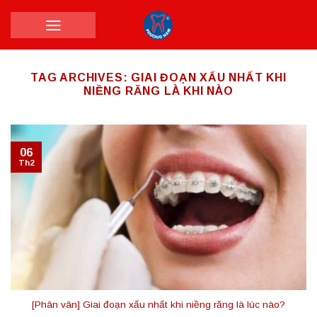
Skip
to
content
TAG ARCHIVES:
GIAI ĐOẠN XẤU NHẤT KHI
NIỀNG RĂNG LÀ KHI NÀO
06
Th2
[Phân vân] Giai đoạn xấu nhất khi niềng răng là lúc nào?