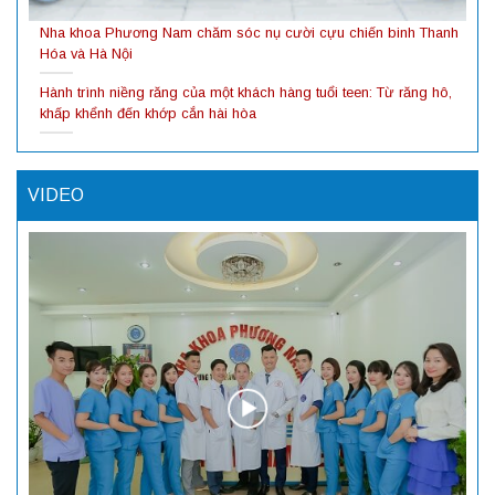
Nha khoa Phương Nam chăm sóc nụ cười cựu chiến binh Thanh
Hóa và Hà Nội
Hành trình niềng răng của một khách hàng tuổi teen: Từ răng hô,
khấp khểnh đến khớp cắn hài hòa
VIDEO