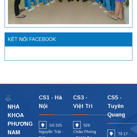
KẾT NỐI FACEBOOK
CS1 - Hà
CS3 -
CS5 -
Nội
Việt Trì
Tuyên
NHA
Quang
KHOA
PHƯƠNG
Số 325
526
NAM
Nguyễn Trãi -
Châu Phong
Tổ 17 -