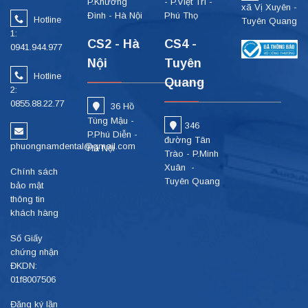
P.Khương
- P.Việt Trì -
xã Vị Xuyên -
Đình - Hà Nội
Phú Thọ
Hotline
Tuyên Quang
1:
CS2 - Hà
CS4 -
0941.944.977
Nội
Tuyên
Hotline
Quang
2:
0855.88.22.77
36 Hồ
Tùng Mậu -
346
P.Phú Diễn -
đường Tân
phuongnamdental@gmail.com
Hà Nội
Trào - P.Minh
Xuân -
Chính sách
Tuyên Quang
bảo mật
thông tin
khách hàng
Số Giấy
chứng nhận
ĐKDN:
01f8007506
Đăng ký lần