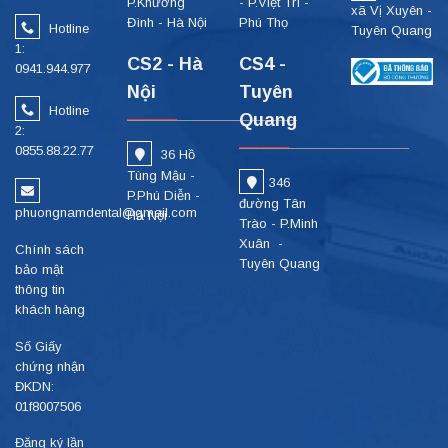
P.Khương
- P.Việt Trì -
xã Vị Xuyên -
Đình - Hà Nội
Phú Thọ
Hotline
Tuyên Quang
1:
CS2 - Hà
CS4 -
0941.944.977
Nội
Tuyên
Hotline
Quang
2:
0855.88.22.77
36 Hồ
Tùng Mậu -
346
P.Phú Diễn -
đường Tân
phuongnamdental@gmail.com
Hà Nội
Trào - P.Minh
Xuân -
Chính sách
Tuyên Quang
bảo mật
thông tin
khách hàng
Số Giấy
chứng nhận
ĐKDN:
01f8007506
Đăng ký lần