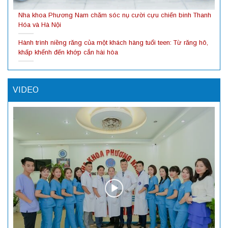
Nha khoa Phương Nam chăm sóc nụ cười cựu chiến binh Thanh
Hóa và Hà Nội
Hành trình niềng răng của một khách hàng tuổi teen: Từ răng hô,
khấp khểnh đến khớp cắn hài hòa
VIDEO