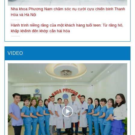
Nha khoa Phương Nam chăm sóc nụ cười cựu chiến binh Thanh
Hóa và Hà Nội
Hành trình niềng răng của một khách hàng tuổi teen: Từ răng hô,
khấp khểnh đến khớp cắn hài hòa
VIDEO