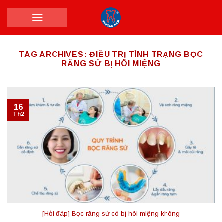
Skip
to
content
TAG ARCHIVES:
ĐIỀU TRỊ TÌNH TRẠNG BỌC
RĂNG SỨ BỊ HÔI MIỆNG
16
Th2
[Hỏi đáp] Bọc răng sứ có bị hôi miệng không