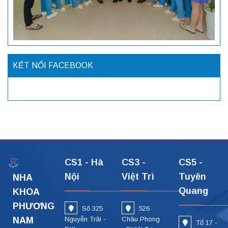
KẾT NỐI FACEBOOK
CS1 - Hà
CS3 -
CS5 -
Nội
Việt Trì
Tuyên
NHA
Quang
KHOA
PHƯƠNG
Số 325
526
NAM
Nguyễn Trãi -
Châu Phong
Tổ 17 -