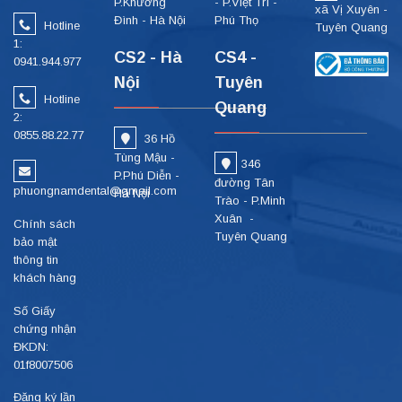
P.Khương
- P.Việt Trì -
xã Vị Xuyên -
Đình - Hà Nội
Phú Thọ
Hotline
Tuyên Quang
1:
CS2 - Hà
CS4 -
0941.944.977
Nội
Tuyên
Hotline
Quang
2:
0855.88.22.77
36 Hồ
Tùng Mậu -
346
P.Phú Diễn -
đường Tân
phuongnamdental@gmail.com
Hà Nội
Trào - P.Minh
Xuân -
Chính sách
Tuyên Quang
bảo mật
thông tin
khách hàng
Số Giấy
chứng nhận
ĐKDN:
01f8007506
Đăng ký lần