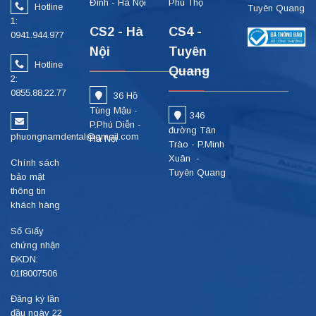
Đình - Hà Nội
Phú Thọ
Hotline
Tuyên Quang
1:
CS2 - Hà
CS4 -
0941.944.977
Nội
Tuyên
Hotline
Quang
2:
0855.88.22.77
36 Hồ
Tùng Mậu -
346
P.Phú Diễn -
đường Tân
phuongnamdental@gmail.com
Hà Nội
Trào - P.Minh
Xuân -
Chính sách
Tuyên Quang
bảo mật
thông tin
khách hàng
Số Giấy
chứng nhận
ĐKDN:
01f8007506
Đăng ký lần
đầu ngày 22