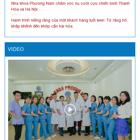
Nha khoa Phương Nam chăm sóc nụ cười cựu chiến binh Thanh
Hóa và Hà Nội
Hành trình niềng răng của một khách hàng tuổi teen: Từ răng hô,
khấp khểnh đến khớp cắn hài hòa
VIDEO