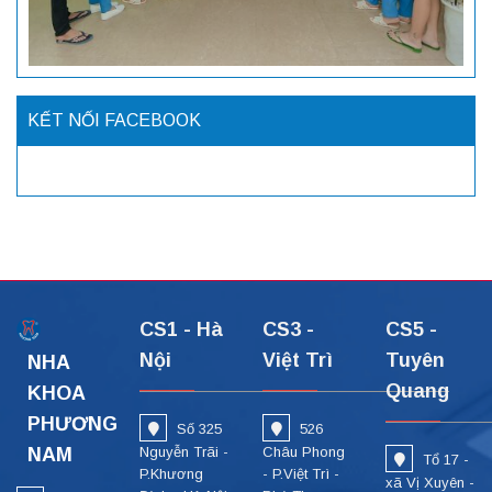
KẾT NỐI FACEBOOK
CS1 - Hà
CS3 -
CS5 -
Nội
Việt Trì
Tuyên
NHA
Quang
KHOA
PHƯƠNG
Số 325
526
NAM
Nguyễn Trãi -
Châu Phong
Tổ 17 -
P.Khương
- P.Việt Trì -
xã Vị Xuyên -