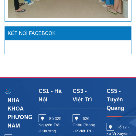
KẾT NỐI FACEBOOK
CS1 - Hà
CS3 -
CS5 -
Nội
Việt Trì
Tuyên
NHA
Quang
KHOA
PHƯƠNG
Số 325
526
NAM
Nguyễn Trãi -
Châu Phong
Tổ 17 -
P.Khương
- P.Việt Trì -
xã Vị Xuyên -