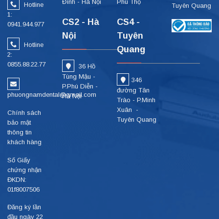
Đình - Hà Nội
Phú Thọ
Hotline
Tuyên Quang
1:
CS2 - Hà
CS4 -
0941.944.977
Nội
Tuyên
Hotline
Quang
2:
0855.88.22.77
36 Hồ
Tùng Mậu -
346
P.Phú Diễn -
đường Tân
phuongnamdental@gmail.com
Hà Nội
Trào - P.Minh
Xuân -
Chính sách
Tuyên Quang
bảo mật
thông tin
khách hàng
Số Giấy
chứng nhận
ĐKDN:
01f8007506
Đăng ký lần
đầu ngày 22