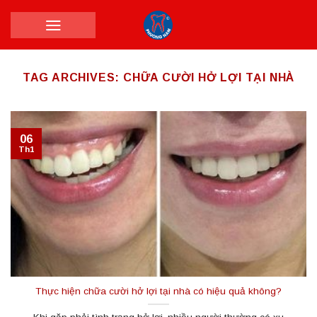
Skip
to
content
TAG ARCHIVES:
CHỮA CƯỜI HỞ LỢI TẠI NHÀ
06
Th1
Thực hiện chữa cười hở lợi tại nhà có hiệu quả không?