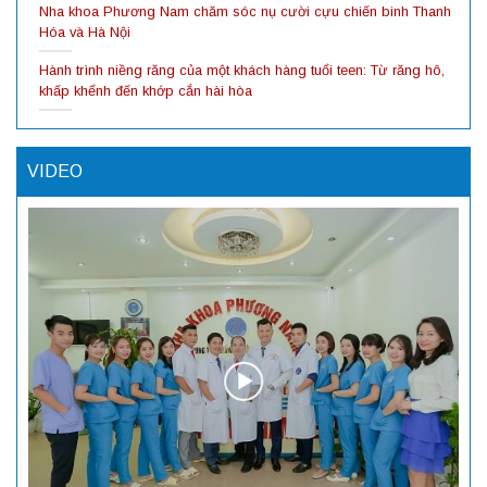
Nha khoa Phương Nam chăm sóc nụ cười cựu chiến binh Thanh
Hóa và Hà Nội
Hành trình niềng răng của một khách hàng tuổi teen: Từ răng hô,
khấp khểnh đến khớp cắn hài hòa
VIDEO