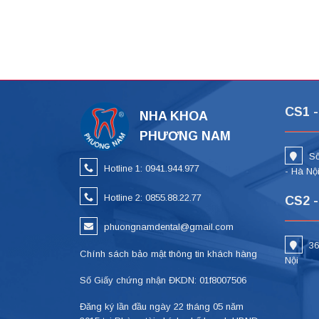
CS1 -
NHA KHOA
PHƯƠNG NAM
Số
Hotline 1: 0941.944.977
- Hà Nộ
Hotline 2: 0855.88.22.77
CS2 -
phuongnamdental@gmail.com
36
Chính sách bảo mật thông tin khách hàng
Nội
Số Giấy chứng nhận ĐKDN: 01f8007506
Đăng ký lần đầu ngày 22 tháng 05 năm