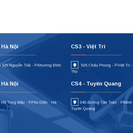
 Hà Nội
CS3 - Việt Trì
 325 Nguyễn Trãi - P.Khương Đình
526 Châu Phong - P.Việt Trì 
i
Thọ
 Hà Nội
CS4 - Tuyên Quang
 Hồ Tùng Mậu - P.Phú Diễn - Hà
346 đường Tân Trào - P.Minh
Tuyên Quang