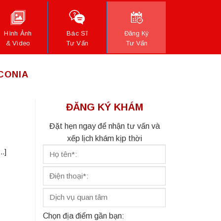
Hình Ảnh
Bác Sĩ
Đăng Ký
& Video
Tư Vấn
Tư Vấn
CONIA
ĐĂNG KÝ KHÁM
Đặt hẹn ngay để nhận tư vấn và
xếp lịch khám kịp thời
.]
Chọn địa điểm gần bạn: