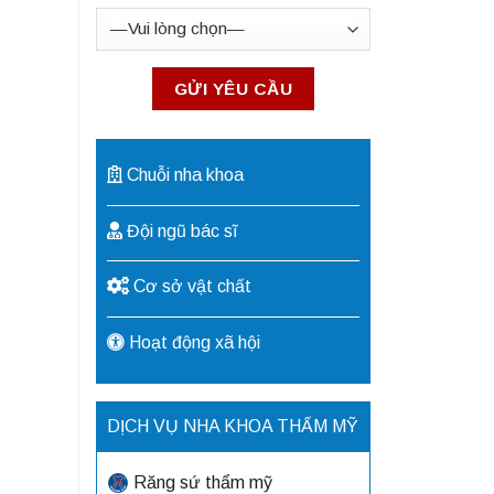
Chuỗi nha khoa
Đội ngũ bác sĩ
Cơ sở vật chất
Hoạt động xã hội
DỊCH VỤ NHA KHOA THẨM MỸ
Răng sứ thẩm mỹ