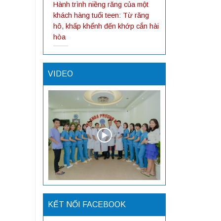
Hành trình niềng răng của một
khách hàng tuổi teen: Từ răng
hô, khấp khểnh đến khớp cắn hài
hòa
VIDEO
KẾT NỐI FACEBOOK