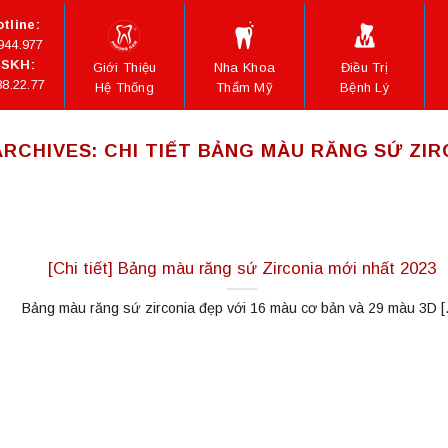
tline:
944.977
SKH:
Giới Thiệu
Nha Khoa
Điều Trị
88.22.77
Hệ Thống
Thẩm Mỹ
Bệnh Lý
ARCHIVES:
CHI TIẾT BẢNG MÀU RĂNG SỨ ZIR
[Chi tiết] Bảng màu răng sứ Zirconia mới nhất 2023
Bảng màu răng sứ zirconia đẹp với 16 màu cơ bản và 29 màu 3D [..