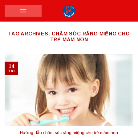
Skip
to
content
TAG ARCHIVES:
CHĂM SÓC RĂNG MIỆNG CHO
TRẺ MẦM NON
14
Th1
Hướng dẫn chăm sóc răng miệng cho trẻ mầm non