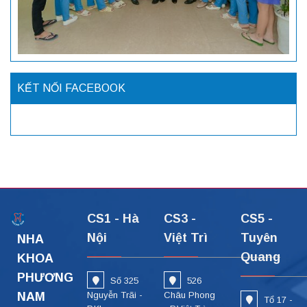
KẾT NỐI FACEBOOK
CS1 - Hà
CS3 -
CS5 -
Nội
Việt Trì
Tuyên
NHA
Quang
KHOA
PHƯƠNG
Số 325
526
NAM
Nguyễn Trãi -
Châu Phong
Tổ 17 -