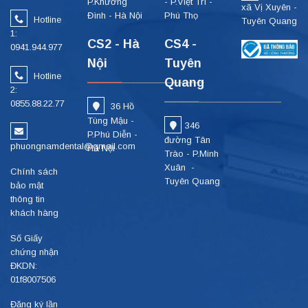
P.Khương
- P.Việt Trì -
xã Vị Xuyên -
Đình - Hà Nội
Phú Thọ
Hotline
Tuyên Quang
1:
CS2 - Hà
CS4 -
0941.944.977
Nội
Tuyên
Hotline
Quang
2:
0855.88.22.77
36 Hồ
Tùng Mậu -
346
P.Phú Diễn -
đường Tân
phuongnamdental@gmail.com
Hà Nội
Trào - P.Minh
Xuân -
Chính sách
Tuyên Quang
bảo mật
thông tin
khách hàng
Số Giấy
chứng nhận
ĐKDN:
01f8007506
Đăng ký lần