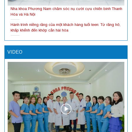
Nha khoa Phương Nam chăm sóc nụ cười cựu chiến binh Thanh
Hóa và Hà Nội
Hành trình niềng răng của một khách hàng tuổi teen: Từ răng hô,
khấp khểnh đến khớp cắn hài hòa
VIDEO