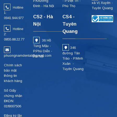
P.Khương
- P.Việt Trì -
xã Vị Xuyên -
Đình - Hà Nội
Phú Thọ
Hotline
Tuyên Quang
1:
CS2 - Hà
CS4 -
0941.944.977
Nội
Tuyên
Hotline
Quang
2:
0855.88.22.77
36 Hồ
Tùng Mậu -
346
P.Phú Diễn -
đường Tân
phuongnamdental@gmail.com
Hà Nội
Trào - P.Minh
Xuân -
Chính sách
Tuyên Quang
bảo mật
thông tin
khách hàng
Số Giấy
chứng nhận
ĐKDN:
01f8007506
Đăng ký lần