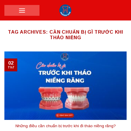
Skip
to
content
TAG ARCHIVES:
CẦN CHUẨN BỊ GÌ TRƯỚC KHI
THÁO NIỀNG
02
Th7
Những điều cần chuẩn bị trước khi đi tháo niềng răng?