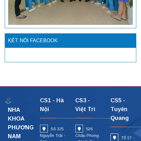
KẾT NỐI FACEBOOK
CS1 - Hà
CS3 -
CS5 -
Nội
Việt Trì
Tuyên
NHA
Quang
KHOA
PHƯƠNG
Số 325
526
NAM
Nguyễn Trãi -
Châu Phong
Tổ 17 -