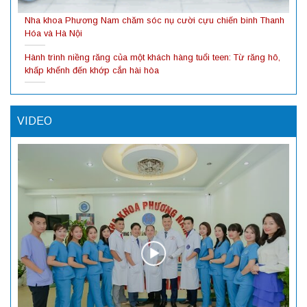
Nha khoa Phương Nam chăm sóc nụ cười cựu chiến binh Thanh
Hóa và Hà Nội
Hành trình niềng răng của một khách hàng tuổi teen: Từ răng hô,
khấp khểnh đến khớp cắn hài hòa
VIDEO