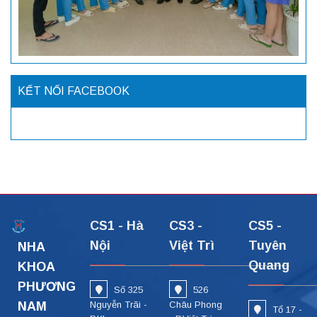
KẾT NỐI FACEBOOK
CS1 - Hà
CS3 -
CS5 -
Nội
Việt Trì
Tuyên
NHA
Quang
KHOA
PHƯƠNG
Số 325
526
NAM
Nguyễn Trãi -
Châu Phong
Tổ 17 -