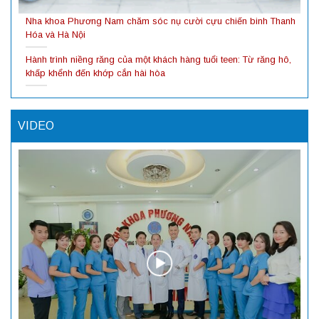
Nha khoa Phương Nam chăm sóc nụ cười cựu chiến binh Thanh
Hóa và Hà Nội
Hành trình niềng răng của một khách hàng tuổi teen: Từ răng hô,
khấp khểnh đến khớp cắn hài hòa
VIDEO