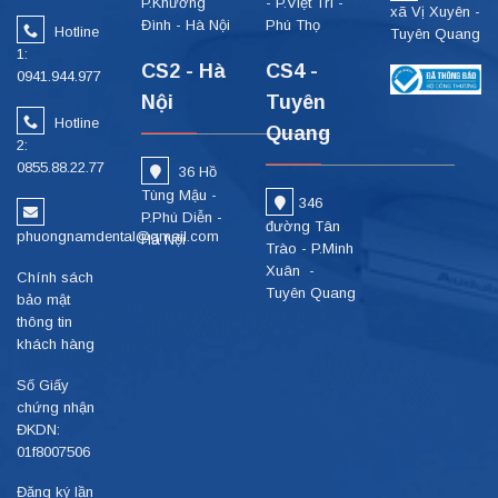
P.Khương
- P.Việt Trì -
xã Vị Xuyên -
Đình - Hà Nội
Phú Thọ
Hotline
Tuyên Quang
1:
CS2 - Hà
CS4 -
0941.944.977
Nội
Tuyên
Hotline
Quang
2:
0855.88.22.77
36 Hồ
Tùng Mậu -
346
P.Phú Diễn -
đường Tân
phuongnamdental@gmail.com
Hà Nội
Trào - P.Minh
Xuân -
Chính sách
Tuyên Quang
bảo mật
thông tin
khách hàng
Số Giấy
chứng nhận
ĐKDN:
01f8007506
Đăng ký lần