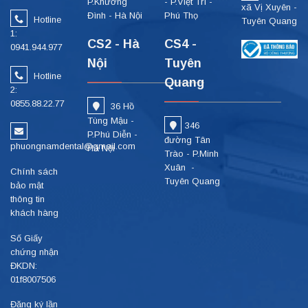
P.Khương
- P.Việt Trì -
xã Vị Xuyên -
Đình - Hà Nội
Phú Thọ
Hotline
Tuyên Quang
1:
CS2 - Hà
CS4 -
0941.944.977
Nội
Tuyên
Hotline
Quang
2:
0855.88.22.77
36 Hồ
Tùng Mậu -
346
P.Phú Diễn -
đường Tân
phuongnamdental@gmail.com
Hà Nội
Trào - P.Minh
Xuân -
Chính sách
Tuyên Quang
bảo mật
thông tin
khách hàng
Số Giấy
chứng nhận
ĐKDN:
01f8007506
Đăng ký lần