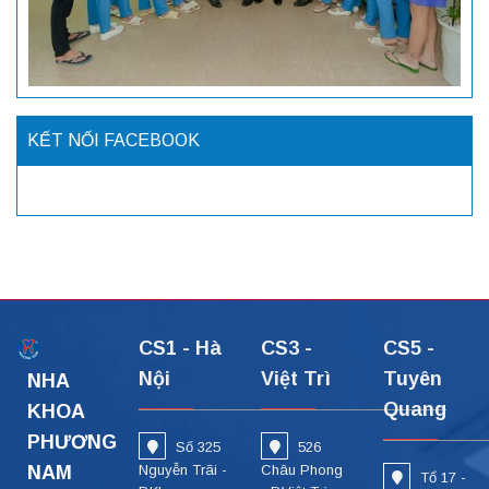
KẾT NỐI FACEBOOK
CS1 - Hà
CS3 -
CS5 -
Nội
Việt Trì
Tuyên
NHA
Quang
KHOA
PHƯƠNG
Số 325
526
NAM
Nguyễn Trãi -
Châu Phong
Tổ 17 -