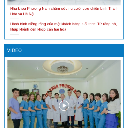
Nha khoa Phương Nam chăm sóc nụ cười cựu chiến binh Thanh
Hóa và Hà Nội
Hành trình niềng răng của một khách hàng tuổi teen: Từ răng hô,
khấp khểnh đến khớp cắn hài hòa
VIDEO