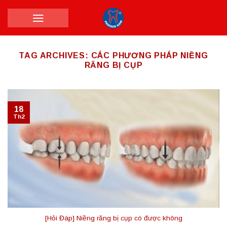
Skip
to
content
TAG ARCHIVES:
CÁC PHƯƠNG PHÁP NIỀNG
RĂNG BỊ CỤP
18
Th2
[Hỏi Đáp] Niềng răng bị cụp có được không