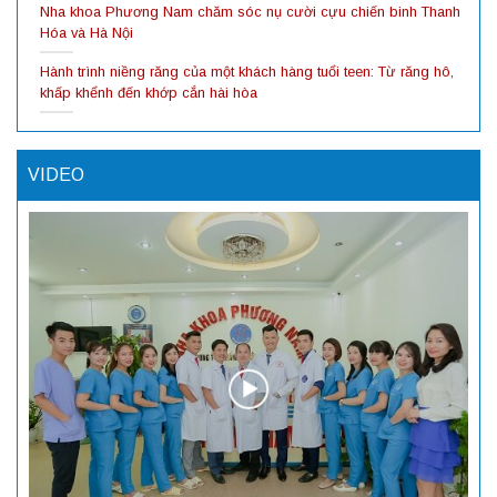
Nha khoa Phương Nam chăm sóc nụ cười cựu chiến binh Thanh
Hóa và Hà Nội
Hành trình niềng răng của một khách hàng tuổi teen: Từ răng hô,
khấp khểnh đến khớp cắn hài hòa
VIDEO