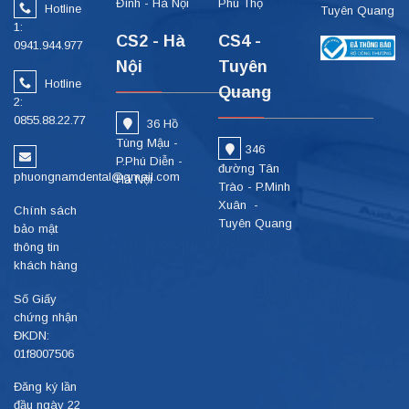
Đình - Hà Nội
Phú Thọ
Hotline
Tuyên Quang
1:
CS2 - Hà
CS4 -
0941.944.977
Nội
Tuyên
Hotline
Quang
2:
0855.88.22.77
36 Hồ
Tùng Mậu -
346
P.Phú Diễn -
đường Tân
phuongnamdental@gmail.com
Hà Nội
Trào - P.Minh
Xuân -
Chính sách
Tuyên Quang
bảo mật
thông tin
khách hàng
Số Giấy
chứng nhận
ĐKDN:
01f8007506
Đăng ký lần
đầu ngày 22