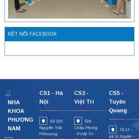
KẾT NỐI FACEBOOK
CS1 - Hà
CS3 -
CS5 -
Nội
Việt Trì
Tuyên
NHA
Quang
KHOA
PHƯƠNG
Số 325
526
NAM
Nguyễn Trãi -
Châu Phong
Tổ 17 -
P.Khương
- P.Việt Trì -
xã Vị Xuyên -