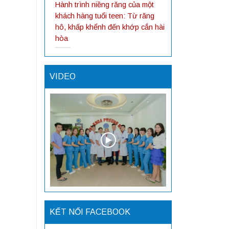
Hành trình niềng răng của một
khách hàng tuổi teen: Từ răng
hô, khấp khểnh đến khớp cắn hài
hòa
VIDEO
KẾT NỐI FACEBOOK