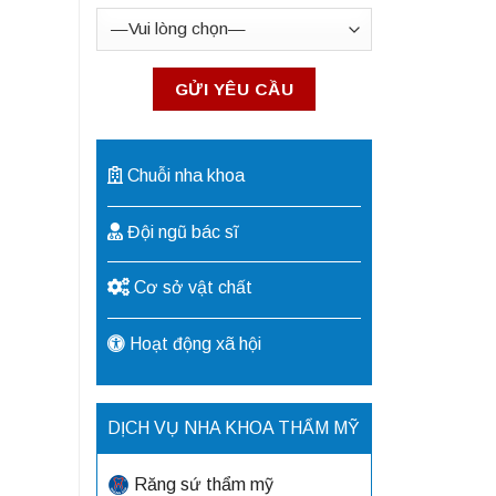
Chuỗi nha khoa
Đội ngũ bác sĩ
Cơ sở vật chất
Hoạt động xã hội
DỊCH VỤ NHA KHOA THẨM MỸ
Răng sứ thẩm mỹ