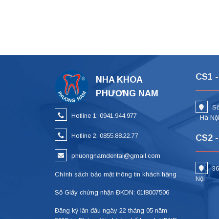
CS1 -
NHA KHOA
PHƯƠNG NAM
Số
Hotline 1: 0941.944.977
- Hà Nộ
Hotline 2: 0855.88.22.77
CS2 -
phuongnamdental@gmail.com
36
Chính sách bảo mật thông tin khách hàng
Nội
Số Giấy chứng nhận ĐKDN: 01f8007506
Đăng ký lần đầu ngày 22 tháng 05 năm