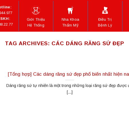
tline:
944.977
SKH:
Giới Thiệu
Nha Khoa
Điều Trị
88.22.77
Hệ Thống
Thẩm Mỹ
Bệnh Lý
TAG ARCHIVES:
CÁC DÁNG RĂNG SỨ ĐẸP
[Tổng hợp] Các dáng răng sứ đẹp phổ biến nhất hiện n
Dáng răng sứ tự nhiên là một trong những loại răng sứ đẹp được 
[...]