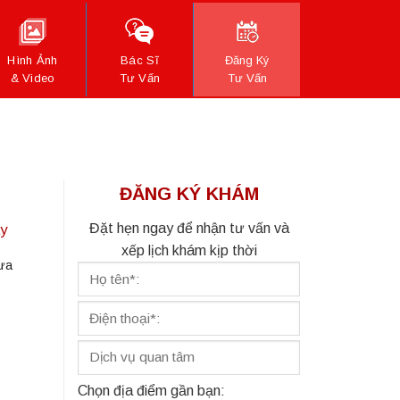
Hình Ảnh
Bác Sĩ
Đăng Ký
& Video
Tư Vấn
Tư Vấn
ĐĂNG KÝ KHÁM
Đặt hẹn ngay để nhận tư vấn và
ay
xếp lịch khám kịp thời
ưa
Chọn địa điểm gần bạn: