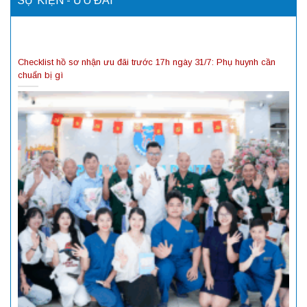
SỰ KIỆN - ƯU ĐÃI
Checklist hồ sơ nhận ưu đãi trước 17h ngày 31/7: Phụ huynh cần
chuẩn bị gì