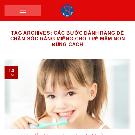
Skip
to
content
TAG ARCHIVES:
CÁC BƯỚC ĐÁNH RĂNG ĐỂ
CHĂM SÓC RĂNG MIỆNG CHO TRẺ MẦM NON
ĐÚNG CÁCH
14
Th1