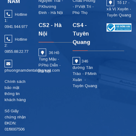
NAM
Nguyễn Trãi -
Châu Phong
Tổ 17 -
P.Khương
- P.Việt Trì -
xã Vị Xuyên -
Đình - Hà Nội
Phú Thọ
Hotline
Tuyên Quang
1:
CS2 - Hà
CS4 -
0941.944.977
Nội
Tuyên
Hotline
Quang
2:
0855.88.22.77
36 Hồ
Tùng Mậu -
346
P.Phú Diễn -
đường Tân
phuongnamdental@gmail.com
Hà Nội
Trào - P.Minh
Xuân -
Chính sách
Tuyên Quang
bảo mật
thông tin
khách hàng
Số Giấy
chứng nhận
ĐKDN:
01f8007506