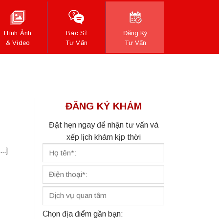
Hình Ảnh
Bác Sĩ
Đăng Ký
& Video
Tư Vấn
Tư Vấn
ĐĂNG KÝ KHÁM
Đặt hẹn ngay để nhận tư vấn và
xếp lịch khám kịp thời
..]
Chọn địa điểm gần bạn: