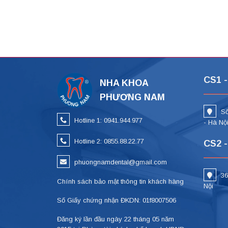
CS1 -
NHA KHOA
PHƯƠNG NAM
Số
Hotline 1: 0941.944.977
- Hà Nộ
Hotline 2: 0855.88.22.77
CS2 -
phuongnamdental@gmail.com
36
Chính sách bảo mật thông tin khách hàng
Nội
Số Giấy chứng nhận ĐKDN: 01f8007506
Đăng ký lần đầu ngày 22 tháng 05 năm