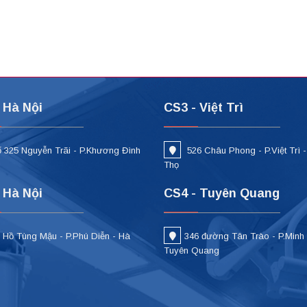
 Hà Nội
CS3 - Việt Trì
 325 Nguyễn Trãi - P.Khương Đình
526 Châu Phong - P.Việt Trì 
i
Thọ
 Hà Nội
CS4 - Tuyên Quang
 Hồ Tùng Mậu - P.Phú Diễn - Hà
346 đường Tân Trào - P.Minh
Tuyên Quang