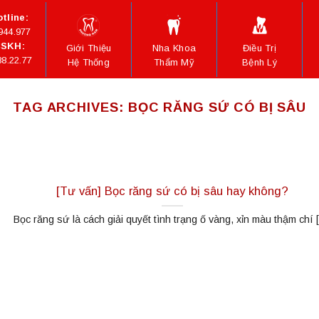
tline:
944.977
SKH:
Giới Thiệu
Nha Khoa
Điều Trị
88.22.77
Hệ Thống
Thẩm Mỹ
Bệnh Lý
TAG ARCHIVES:
BỌC RĂNG SỨ CÓ BỊ SÂU
[Tư vấn] Bọc răng sứ có bị sâu hay không?
Bọc răng sứ là cách giải quyết tình trạng ố vàng, xỉn màu thậm chí [.