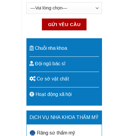
Chuỗi nha khoa
Đội ngũ bác sĩ
Cơ sở vật chất
Hoạt động xã hội
DỊCH VỤ NHA KHOA THẨM MỸ
Răng sứ thẩm mỹ