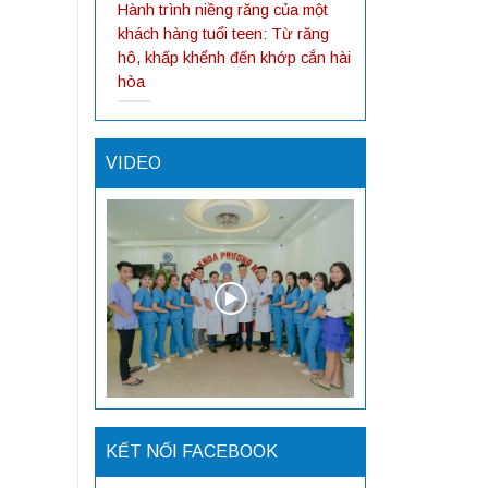
Hành trình niềng răng của một
khách hàng tuổi teen: Từ răng
hô, khấp khểnh đến khớp cắn hài
hòa
VIDEO
KẾT NỐI FACEBOOK