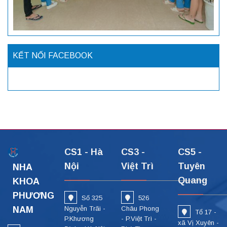
KẾT NỐI FACEBOOK
CS1 - Hà
CS3 -
CS5 -
Nội
Việt Trì
Tuyên
NHA
Quang
KHOA
PHƯƠNG
Số 325
526
NAM
Nguyễn Trãi -
Châu Phong
Tổ 17 -
P.Khương
- P.Việt Trì -
xã Vị Xuyên -