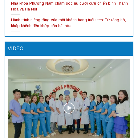
Nha khoa Phương Nam chăm sóc nụ cười cựu chiến binh Thanh
Hóa và Hà Nội
Hành trình niềng răng của một khách hàng tuổi teen: Từ răng hô,
khấp khểnh đến khớp cắn hài hòa
VIDEO