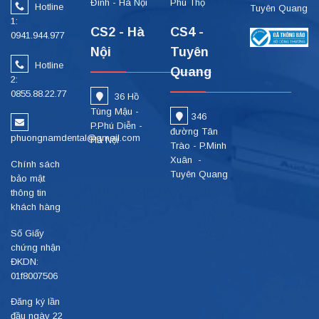
Đình - Hà Nội
Phú Thọ
Hotline
Tuyên Quang
1:
CS2 - Hà
CS4 -
0941.944.977
Nội
Tuyên
Hotline
Quang
2:
0855.88.22.77
36 Hồ
Tùng Mậu -
346
P.Phú Diễn -
đường Tân
phuongnamdental@gmail.com
Hà Nội
Trào - P.Minh
Xuân -
Chính sách
Tuyên Quang
bảo mật
thông tin
khách hàng
Số Giấy
chứng nhận
ĐKDN:
01f8007506
Đăng ký lần
đầu ngày 22