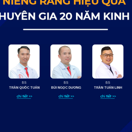
BS
BS
BS
THIỀU VĂN THA
NGÔ TÙNG PHƯƠNG
NGUYỄN HỒNG HANH