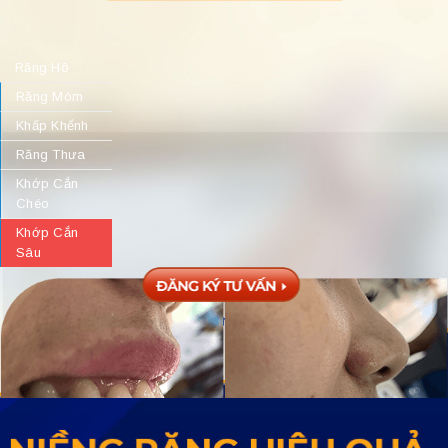
Răng Hô
Răng Móm
Khấp Khểnh
Răng Thưa
Khớp Cắn
Chéo
Khớp Cắn
Sâu