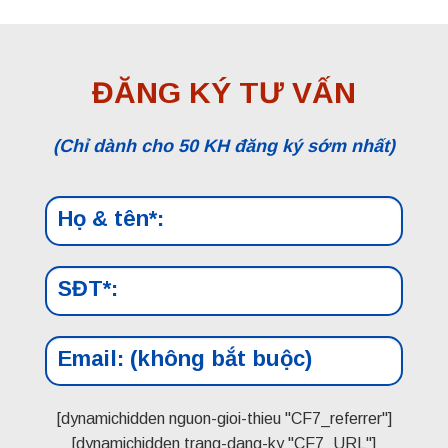
ĐĂNG KÝ TƯ VẤN
(Chỉ dành cho 50 KH đăng ký sớm nhất)
[dynamichidden nguon-gioi-thieu "CF7_referrer"]
[dynamichidden trang-dang-ky "CF7_URL"]