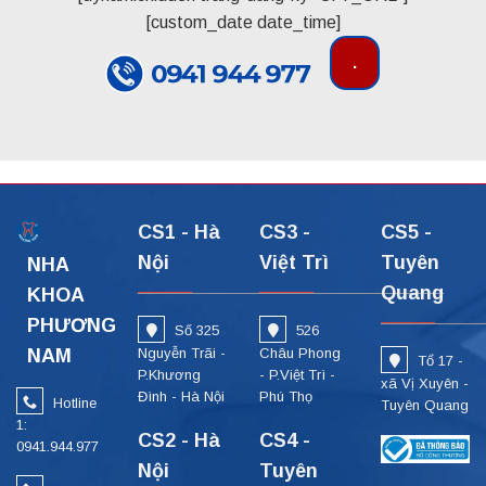
[custom_date date_time]
CS1 - Hà
CS3 -
CS5 -
Nội
Việt Trì
Tuyên
NHA
Quang
KHOA
PHƯƠNG
Số 325
526
NAM
Nguyễn Trãi -
Châu Phong
Tổ 17 -
P.Khương
- P.Việt Trì -
xã Vị Xuyên -
Đình - Hà Nội
Phú Thọ
Hotline
Tuyên Quang
1:
CS2 - Hà
CS4 -
0941.944.977
Nội
Tuyên