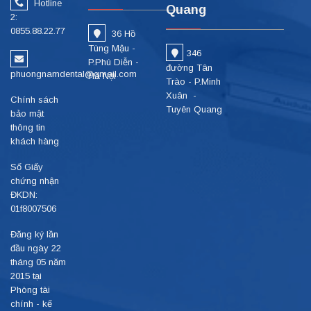
Hotline
Quang
2:
0855.88.22.77
36 Hồ
Tùng Mậu -
346
P.Phú Diễn -
đường Tân
phuongnamdental@gmail.com
Hà Nội
Trào - P.Minh
Xuân -
Chính sách
Tuyên Quang
bảo mật
thông tin
khách hàng
Số Giấy
chứng nhận
ĐKDN:
01f8007506
Đăng ký lần
đầu ngày 22
tháng 05 năm
2015 tại
Phòng tài
chính - kế